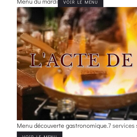
Menu du mardi
VOIR LE MENU
Menu découverte gastronomique.
7 services
VOIR LE MENU