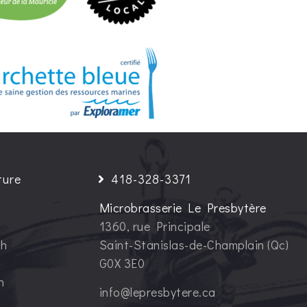
ture
418-328-3371
Microbrasserie Le Presbytère
1360, rue Principale
1h
Saint-Stanislas-de-Champlain (Qc)
G0X 3E0
h
info@lepresbytere.ca