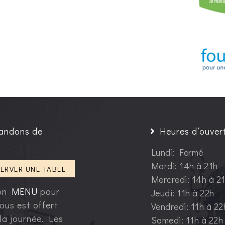
andons de
Heures d’ouver
Lundi: Fermé
Mardi: 14h à 21h
ERVER UNE TABLE
Mercredi: 14h à 2
ion
MENU
pour
Jeudi: 11h à 22h
ous est offert
Vendredi: 11h à 22
 la journée. Les
Samedi: 11h à 22h