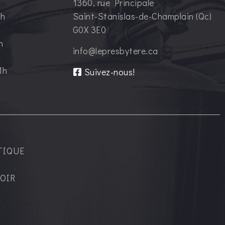
1360, rue Principale
1h
Saint-Stanislas-de-Champlain (Qc)
G0X 3E0
h
info@lepresbytere.ca
1h
Suivez-nous!
TIQUE
OIR