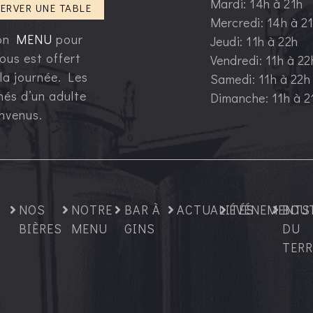
Mardi: 14h à 21h
ERVER UNE TABLE
Mercredi: 14h à 2
ion
MENU
pour
Jeudi: 11h à 22h
ous est offert
Vendredi: 11h à 22
 la journée. Les
Samedi: 11h à 22h
és d’un adulte
Dimanche: 11h à 2
envenus.
NOS
NOTRE
BAR À
ACTUALITÉS
ÉVÉNEMENTS
BOU
e
BIÈRES
MENU
GINS
DU
TERR