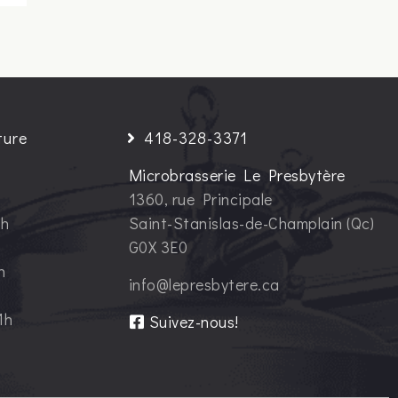
ture
418-328-3371
Microbrasserie Le Presbytère
1360, rue Principale
1h
Saint-Stanislas-de-Champlain (Qc)
G0X 3E0
h
info@lepresbytere.ca
1h
Suivez-nous!