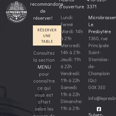
recommandons
d’ouverture
3371
de
Lundi:
Microbrasser
réserver!
Fermé
Le
RÉSERVER
Mardi: 14h
Presbytère
UNE
à 21h
1360, rue
TABLE
Mercredi:
Principale
14h à 21h
Saint-
Consultez
Jeudi: 11h
Stanislas-
la section
à 22h
de-
MENU
Vendredi:
Champlain
pour
11h à 22h
(Qc)
connaître
Samedi:
G0X 3E0
ce qui
11h à 22h
vous est
info@lepresb
Dimanche:
offert
11h à 21h
selon les
Suivez-
heures de