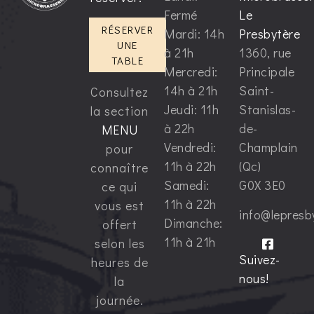
Fermé
Le
RÉSERVER
Mardi: 14h
Presbytère
UNE
à 21h
1360, rue
TABLE
Mercredi:
Principale
14h à 21h
Saint-
Consultez
Jeudi: 11h
Stanislas-
la section
à 22h
de-
MENU
Vendredi:
Champlain
pour
11h à 22h
(Qc)
connaître
Samedi:
G0X 3E0
ce qui
11h à 22h
vous est
info@lepresb
Dimanche:
offert
11h à 21h
selon les
Suivez-
heures de
nous!
la
journée.