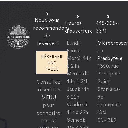
Nous vous
Heures
418-328-
recommandons
d’ouverture
3371
de
Lundi:
Microbrasser
réserver!
Fermé
Le
RÉSERVER
Mardi: 14h
Presbytère
UNE
à 21h
1360, rue
TABLE
Mercredi:
Principale
14h à 21h
Saint-
Consultez
Jeudi: 11h
Stanislas-
la section
à 22h
de-
MENU
Vendredi:
Champlain
pour
11h à 22h
(Qc)
connaître
Samedi:
G0X 3E0
ce qui
11h à 22h