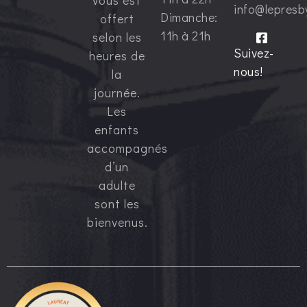
vous est
info@lepresb
Dimanche:
offert
11h à 21h
selon les
Suivez-
heures de
nous!
la
journée.
Les
enfants
accompagnés
d’un
adulte
sont les
bienvenus.